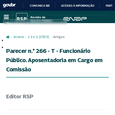
COMUNICA BR
ACESSO À INFORMAÇÃO
PARTI
IR
PARA
Pesquisar
O
CONTEÚDO
/
Acervo
/
v. 3 n. 1 (1953)
/
Artigos
Cadastro
Acesso
Parecer n.° 266 - T - Funcionário
Público. Aposentadoria em Cargo em
Comissão
Editor RSP