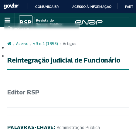
COMUNICA BR
ACESSO À INFORMAÇÃO
PARTI
IR
PARA
Pesquisar
O
CONTEÚDO
/
Acervo
/
v. 3 n. 1 (1953)
/
Artigos
Cadastro
Acesso
Reintegração judicial de Funcionário
Editor RSP
PALAVRAS-CHAVE:
Administração Pública