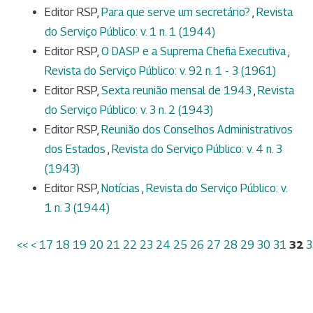
Editor RSP,
Para que serve um secretário?
,
Revista
do Serviço Público: v. 1 n. 1 (1944)
Editor RSP,
O DASP e a Suprema Chefia Executiva
,
Revista do Serviço Público: v. 92 n. 1 - 3 (1961)
Editor RSP,
Sexta reunião mensal de 1943
,
Revista
do Serviço Público: v. 3 n. 2 (1943)
Editor RSP,
Reunião dos Conselhos Administrativos
dos Estados
,
Revista do Serviço Público: v. 4 n. 3
(1943)
Editor RSP,
Notícias
,
Revista do Serviço Público: v.
1 n. 3 (1944)
<<
<
17
18
19
20
21
22
23
24
25
26
27
28
29
30
31
32
3