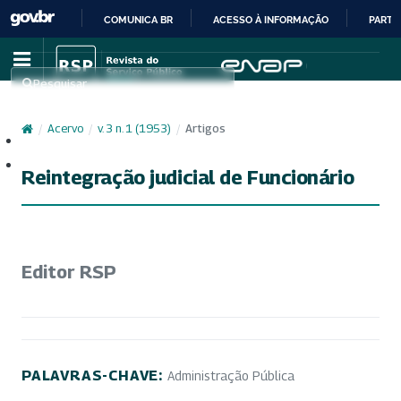
COMUNICA BR
ACESSO À INFORMAÇÃO
PARTI
IR
PARA
Pesquisar
O
CONTEÚDO
/
Acervo
/
v. 3 n. 1 (1953)
/
Artigos
Cadastro
Acesso
Reintegração judicial de Funcionário
Editor RSP
PALAVRAS-CHAVE:
Administração Pública