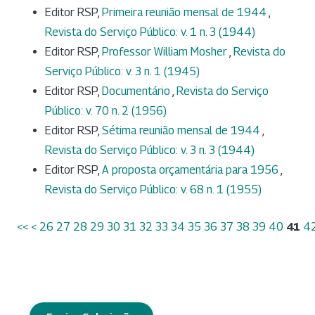
Editor RSP,
Primeira reunião mensal de 1944
,
Revista do Serviço Público: v. 1 n. 3 (1944)
Editor RSP,
Professor William Mosher
,
Revista do
Serviço Público: v. 3 n. 1 (1945)
Editor RSP,
Documentário
,
Revista do Serviço
Público: v. 70 n. 2 (1956)
Editor RSP,
Sétima reunião mensal de 1944
,
Revista do Serviço Público: v. 3 n. 3 (1944)
Editor RSP,
A proposta orçamentária para 1956
,
Revista do Serviço Público: v. 68 n. 1 (1955)
<<
<
26
27
28
29
30
31
32
33
34
35
36
37
38
39
40
41
4