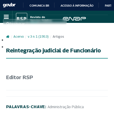
COMUNICA BR
ACESSO À INFORMAÇÃO
PARTI
IR
PARA
Pesquisar
O
CONTEÚDO
/
Acervo
/
v. 3 n. 1 (1953)
/
Artigos
Cadastro
Acesso
Reintegração judicial de Funcionário
Editor RSP
PALAVRAS-CHAVE:
Administração Pública