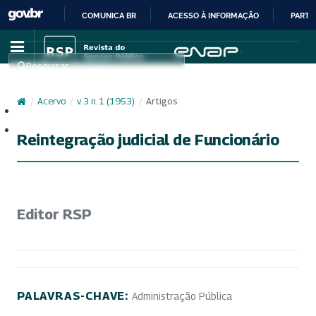
COMUNICA BR
ACESSO À INFORMAÇÃO
PARTI
IR
PARA
Pesquisar
O
CONTEÚDO
/
Acervo
/
v. 3 n. 1 (1953)
/
Artigos
Cadastro
Acesso
Reintegração judicial de Funcionário
Editor RSP
PALAVRAS-CHAVE:
Administração Pública