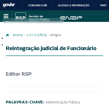
COMUNICA BR
ACESSO À INFORMAÇÃO
PARTI
IR
PARA
Pesquisar
O
CONTEÚDO
/
Acervo
/
v. 3 n. 1 (1953)
/
Artigos
Cadastro
Acesso
Reintegração judicial de Funcionário
Editor RSP
PALAVRAS-CHAVE:
Administração Pública