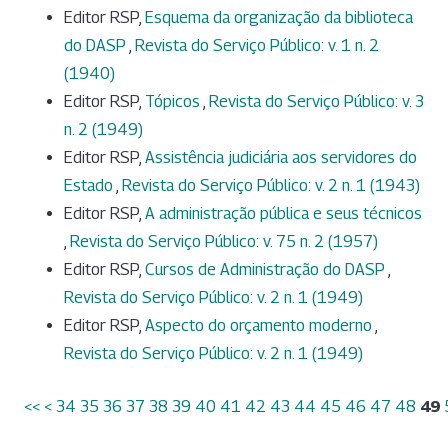
Editor RSP,
Esquema da organização da biblioteca
do DASP
,
Revista do Serviço Público: v. 1 n. 2
(1940)
Editor RSP,
Tópicos
,
Revista do Serviço Público: v. 3
n. 2 (1949)
Editor RSP,
Assistência judiciária aos servidores do
Estado
,
Revista do Serviço Público: v. 2 n. 1 (1943)
Editor RSP,
A administração pública e seus técnicos
,
Revista do Serviço Público: v. 75 n. 2 (1957)
Editor RSP,
Cursos de Administração do DASP
,
Revista do Serviço Público: v. 2 n. 1 (1949)
Editor RSP,
Aspecto do orçamento moderno
,
Revista do Serviço Público: v. 2 n. 1 (1949)
<<
<
34
35
36
37
38
39
40
41
42
43
44
45
46
47
48
49