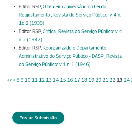
Editor RSP,
O terceiro aniversário da Lei do
Reajustamento
,
Revista do Serviço Público: v. 4 n.
1e 2 (1939)
Editor RSP,
Crítica
,
Revista do Serviço Público: v. 4
n. 2 (1942)
Editor RSP,
Reorganizado o Departamento
Administrativo do Serviço Público - DASP
,
Revista
do Serviço Público: v. 1 n. 1 (1946)
<<
<
8
9
10
11
12
13
14
15
16
17
18
19
20
21
22
23
24
Enviar Submissão