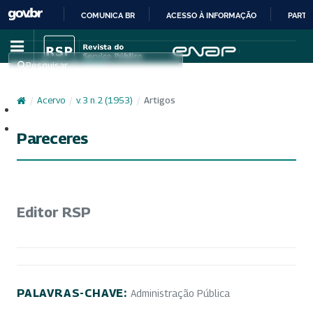
COMUNICA BR
ACESSO À INFORMAÇÃO
PARTI
IR
PARA
Pesquisar
O
CONTEÚDO
/
Acervo
/
v. 3 n. 2 (1953)
/
Artigos
Cadastro
Acesso
Pareceres
Editor RSP
PALAVRAS-CHAVE:
Administração Pública