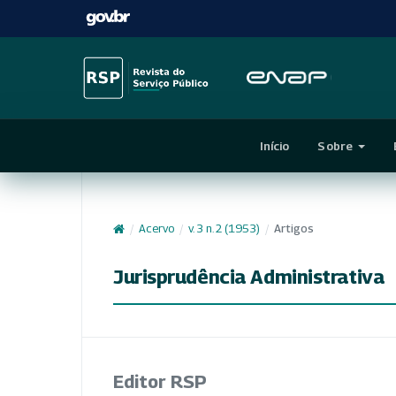
Início
Sobre
/
Acervo
/
v. 3 n. 2 (1953)
/
Artigos
Jurisprudência Administrativa
Editor RSP