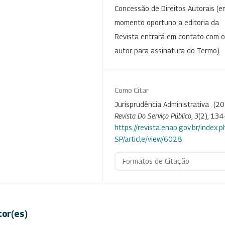
Concessão de Direitos Autorais (e
momento oportuno a editoria da
Revista entrará em contato com o
autor para assinatura do Termo).
Como Citar
Jurisprudência Administrativa . (20
Revista Do Serviço Público
,
3
(2), 134
https://revista.enap.gov.br/index.p
SP/article/view/6028
Formatos de Citação
tor(es)