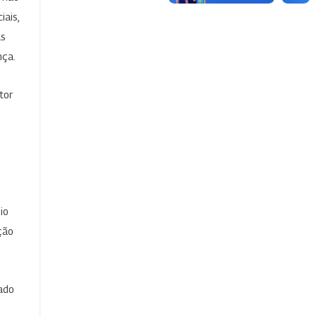
iais,
as
nça.
tor
io
ção
cado
e