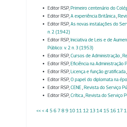
Editor RSP,
Primeiro centenário do Colég
Editor RSP,
A experiência Britânica
,
Revi
Editor RSP,
As novas instalações do Ser
n. 2 (1942)
Editor RSP,
Iniciativa de Leis e de Aum
Público: v. 2 n. 3 (1953)
Editor RSP,
Cursos de Administração
,
Re
Editor RSP,
Eficiência na Administração 
Editor RSP,
Licença e função gratificada
Editor RSP,
O papel do diplomata na épo
Editor RSP,
CENE
,
Revista do Serviço Púb
Editor RSP,
Crítica
,
Revista do Serviço Pú
<<
<
4
5
6
7
8
9
10
11
12
13
14
15
16
17
1