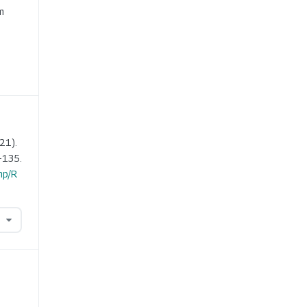
m
21).
-135.
hp/R