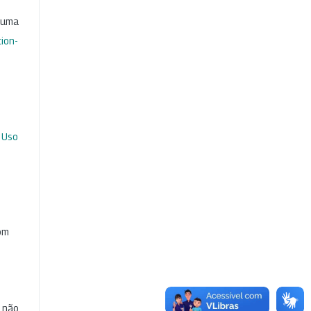
b uma
ion-
 Uso
com
e não