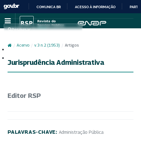
COMUNICA BR
ACESSO À INFORMAÇÃO
PARTI
IR
PARA
Pesquisar
O
CONTEÚDO
/
Acervo
/
v. 3 n. 2 (1953)
/
Artigos
Cadastro
Acesso
Jurisprudência Administrativa
Editor RSP
PALAVRAS-CHAVE:
Administração Pública