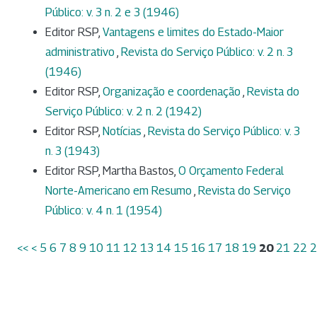
Público: v. 3 n. 2 e 3 (1946)
Editor RSP,
Vantagens e limites do Estado-Maior
administrativo
,
Revista do Serviço Público: v. 2 n. 3
(1946)
Editor RSP,
Organização e coordenação
,
Revista do
Serviço Público: v. 2 n. 2 (1942)
Editor RSP,
Notícias
,
Revista do Serviço Público: v. 3
n. 3 (1943)
Editor RSP, Martha Bastos,
O Orçamento Federal
Norte-Americano em Resumo
,
Revista do Serviço
Público: v. 4 n. 1 (1954)
<<
<
5
6
7
8
9
10
11
12
13
14
15
16
17
18
19
20
21
22
2