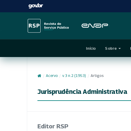
Início
Sobre
/
Acervo
/
v. 3 n. 2 (1953)
/
Artigos
Jurisprudência Administrativa
Editor RSP