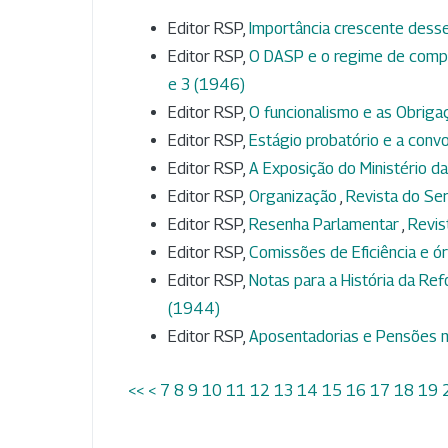
Editor RSP,
Importância crescente dess
Editor RSP,
O DASP e o regime de comp
e 3 (1946)
Editor RSP,
O funcionalismo e as Obrig
Editor RSP,
Estágio probatório e a conv
Editor RSP,
A Exposição do Ministério d
Editor RSP,
Organização
,
Revista do Serv
Editor RSP,
Resenha Parlamentar
,
Revis
Editor RSP,
Comissões de Eficiência e 
Editor RSP,
Notas para a História da Ref
(1944)
Editor RSP,
Aposentadorias e Pensões n
<<
<
7
8
9
10
11
12
13
14
15
16
17
18
19