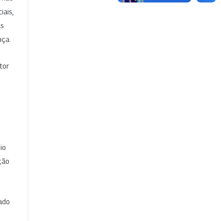
iais,
as
nça.
tor
io
ção
cado
e