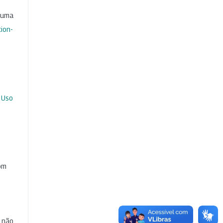
b uma
ion-
 Uso
com
e não