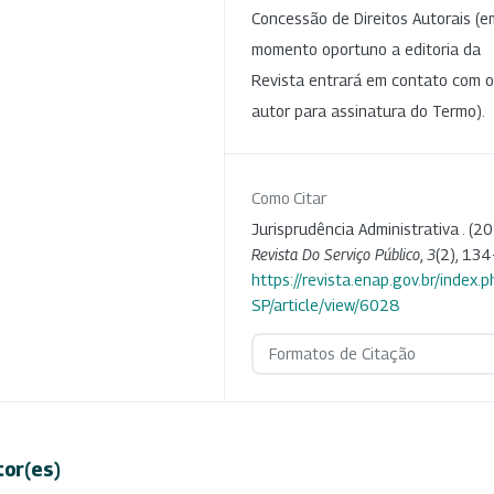
Concessão de Direitos Autorais (e
momento oportuno a editoria da
Revista entrará em contato com o
autor para assinatura do Termo).
Como Citar
Jurisprudência Administrativa . (20
Revista Do Serviço Público
,
3
(2), 134
https://revista.enap.gov.br/index.p
SP/article/view/6028
Formatos de Citação
tor(es)