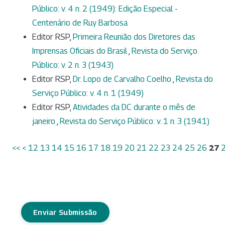
Público: v. 4 n. 2 (1949): Edição Especial -
Centenário de Ruy Barbosa
Editor RSP,
Primeira Reunião dos Diretores das
Imprensas Oficiais do Brasil
,
Revista do Serviço
Público: v. 2 n. 3 (1943)
Editor RSP,
Dr. Lopo de Carvalho Coelho
,
Revista do
Serviço Público: v. 4 n. 1 (1949)
Editor RSP,
Atividades da DC durante o mês de
janeiro
,
Revista do Serviço Público: v. 1 n. 3 (1941)
<<
<
12
13
14
15
16
17
18
19
20
21
22
23
24
25
26
27
Enviar Submissão