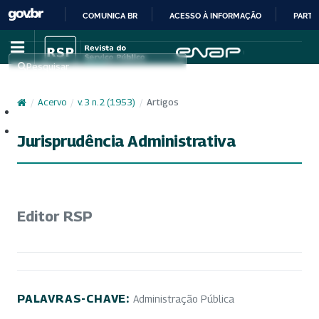
COMUNICA BR
ACESSO À INFORMAÇÃO
PARTI
IR
PARA
Pesquisar
O
CONTEÚDO
/
Acervo
/
v. 3 n. 2 (1953)
/
Artigos
Cadastro
Acesso
Jurisprudência Administrativa
Editor RSP
PALAVRAS-CHAVE:
Administração Pública