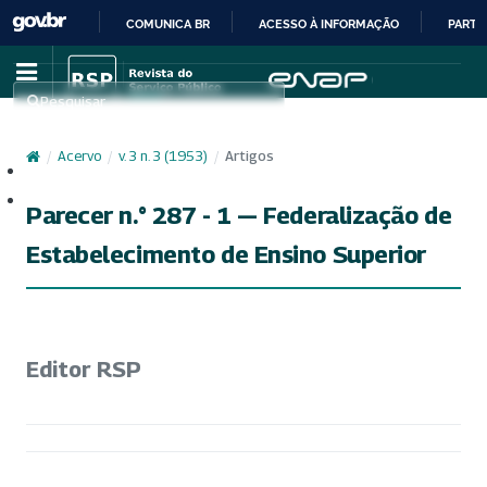
COMUNICA BR
ACESSO À INFORMAÇÃO
PARTI
IR
PARA
Pesquisar
O
CONTEÚDO
/
Acervo
/
v. 3 n. 3 (1953)
/
Artigos
Cadastro
Acesso
Parecer n.° 287 - 1 — Federalização de
Estabelecimento de Ensino Superior
Editor RSP