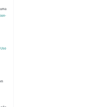
b uma
ion-
 Uso
com