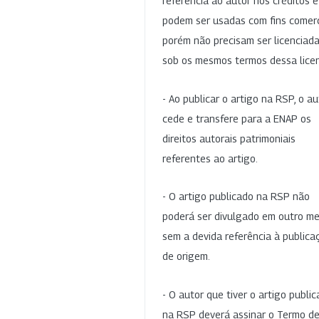
referência ao autor nos créditos 
podem ser usadas com fins comerc
porém não precisam ser licenciad
sob os mesmos termos dessa lice
- Ao publicar o artigo na RSP, o au
cede e transfere para a ENAP os
direitos autorais patrimoniais
referentes ao artigo.
- O artigo publicado na RSP não
poderá ser divulgado em outro me
sem a devida referência à publica
de origem.
- O autor que tiver o artigo publi
na RSP deverá assinar o Termo d