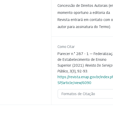
Concessão de Direitos Autorais (e
momento oportuno a editoria da
Revista entrará em contato com o
autor para assinatura do Termo).
Como Citar
Parecer n.° 287 - 1 — Federaliza
de Estabelecimento de Ensino
Superior. (2021).
Revista Do Serviço
Público
,
3
(3), 92-93.
https://revista.enap.gov.br/index.p
SP/article/view/6090
Formatos de Citação