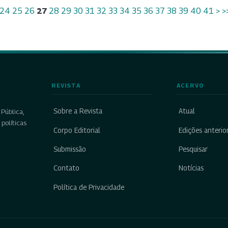
24
25
26
27
28
29
30
31
32
33
34
35
36
37
38
39
40
41
>
>
REVISTA
ACERVO
Sobre a Revista
Atual
Pública,
políticas
Corpo Editorial
Edições anterio
Submissão
Pesquisar
Contato
Notícias
Política de Privacidade