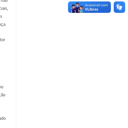
e não
iais,
as
nça.
tor
io
ção
cado
e