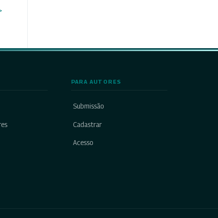
>
PARA AUTORES
Submissão
res
Cadastrar
Acesso