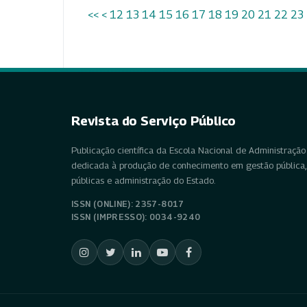
<<
<
12
13
14
15
16
17
18
19
20
21
22
23
Revista do Serviço Público
Publicação científica da Escola Nacional de Administração 
dedicada à produção de conhecimento em gestão pública, 
públicas e administração do Estado.
ISSN (ONLINE): 2357-8017
ISSN (IMPRESSO): 0034-9240