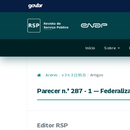
Início
Sobre
/
Acervo
/
v. 3 n. 3 (1953)
/
Artigos
Parecer n.° 287 - 1 — Federali
Editor RSP