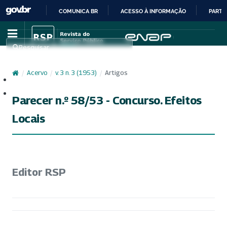
COMUNICA BR
ACESSO À INFORMAÇÃO
PARTI
IR
PARA
Pesquisar
O
CONTEÚDO
/
Acervo
/
v. 3 n. 3 (1953)
/
Artigos
Cadastro
Acesso
Parecer n.º 58/53 - Concurso. Efeitos
Locais
Editor RSP