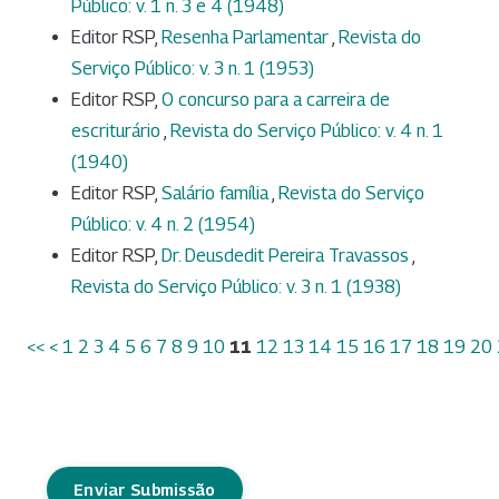
Público: v. 1 n. 3 e 4 (1948)
Editor RSP,
Resenha Parlamentar
,
Revista do
Serviço Público: v. 3 n. 1 (1953)
Editor RSP,
O concurso para a carreira de
escriturário
,
Revista do Serviço Público: v. 4 n. 1
(1940)
Editor RSP,
Salário família
,
Revista do Serviço
Público: v. 4 n. 2 (1954)
Editor RSP,
Dr. Deusdedit Pereira Travassos
,
Revista do Serviço Público: v. 3 n. 1 (1938)
<<
<
1
2
3
4
5
6
7
8
9
10
11
12
13
14
15
16
17
18
19
20
Enviar Submissão