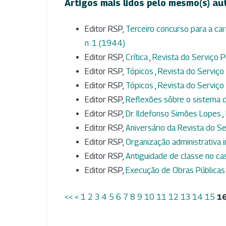
Artigos mais lidos pelo mesmo(s) au
Editor RSP,
Terceiro concurso para a ca
n. 1 (1944)
Editor RSP,
Crítica
,
Revista do Serviço Pú
Editor RSP,
Tópicos
,
Revista do Serviço P
Editor RSP,
Tópicos
,
Revista do Serviço 
Editor RSP,
Reflexões sôbre o sistema 
Editor RSP,
Dr. Ildefonso Simões Lopes
,
Editor RSP,
Aniversário da Revista do S
Editor RSP,
Organização administrativa 
Editor RSP,
Antiguidade de classe no c
Editor RSP,
Execução de Obras Pública
<<
<
1
2
3
4
5
6
7
8
9
10
11
12
13
14
15
1