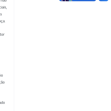
e não
iais,
as
nça.
tor
io
ção
cado
e