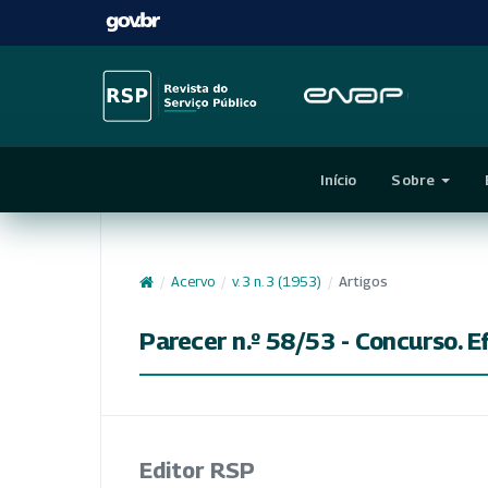
Início
Sobre
/
Acervo
/
v. 3 n. 3 (1953)
/
Artigos
Parecer n.º 58/53 - Concurso. E
Editor RSP