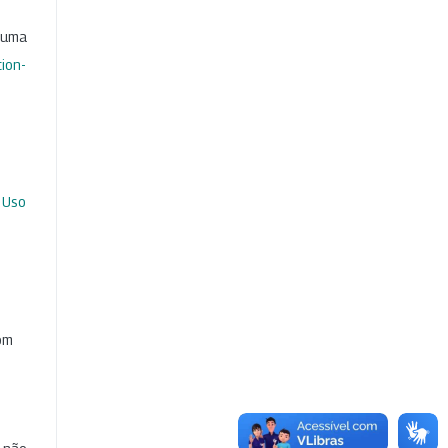
b uma
ion-
 Uso
com