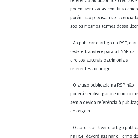
referência ao autor nos créditos 
podem ser usadas com fins comerc
porém não precisam ser licenciad
sob os mesmos termos dessa lice
- Ao publicar o artigo na RSP, o au
cede e transfere para a ENAP os
direitos autorais patrimoniais
referentes ao artigo.
- O artigo publicado na RSP não
poderá ser divulgado em outro me
sem a devida referência à publica
de origem.
- O autor que tiver o artigo publi
na RSP deverá assinar o Termo d