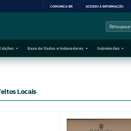
COMUNICA BR
ACESSO À INFORMAÇÃO
IR
PARA
Pesquisar
O
CONTEÚDO
Edições
Base de Dados e Indexadores
Submissões
feitos Locais