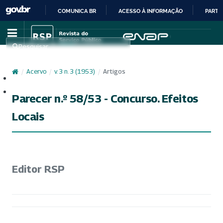
COMUNICA BR
ACESSO À INFORMAÇÃO
PARTI
IR
PARA
Pesquisar
O
CONTEÚDO
/
Acervo
/
v. 3 n. 3 (1953)
/
Artigos
Cadastro
Acesso
Parecer n.º 58/53 - Concurso. Efeitos
Locais
Editor RSP