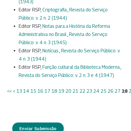
(1943)
Editor RSP,
Criptografia
,
Revista do Serviço
Público: v. 2 n. 2 (1944)
Editor RSP,
Notas para a História da Reforma
Administrativa no Brasil
,
Revista do Serviço
Público: v. 4 n. 3 (1945)
Editor RSP,
Notícias
,
Revista do Serviço Público: v.
4 n. 3 (1944)
Editor RSP,
Função cultural da Biblioteca Moderna
,
Revista do Serviço Público: v. 2 n. 3 e 4 (1947)
<<
<
13
14
15
16
17
18
19
20
21
22
23
24
25
26
27
28
Enviar Submissão