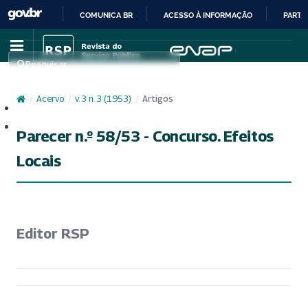
COMUNICA BR
ACESSO À INFORMAÇÃO
PARTI
IR
PARA
Pesquisar
O
CONTEÚDO
/
Acervo
/
v. 3 n. 3 (1953)
/
Artigos
Cadastro
Acesso
Parecer n.º 58/53 - Concurso. Efeitos
Locais
Editor RSP