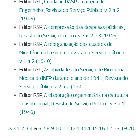
Editor RSP,
Criada no DASP a carreira de
Engenheiro
,
Revista do Serviço Público: v. 2 n. 2
(1945)
Editor RSP,
A compressão das despesas públicas
,
Revista do Serviço Público: v. 3 n. 2 e 3 (1946)
Editor RSP,
A reorganização dos quadros do
Ministério da Fazenda
,
Revista do Serviço Público:
v. 1 n. 2 (1940)
Editor RSP,
As atividades do Serviço de Biometria
Médica do INEP durante o ano de 1941
,
Revista do
Serviço Público: v. 2 n. 2 (1942)
Editor RSP,
A elaboração orçamentária na estrutura
constitucional
,
Revista do Serviço Público: v. 3 n. 1
(1946)
<<
<
1
2
3
4
5
6
7
8
9
10
11
12
13
14
15
16
17
18
19
20