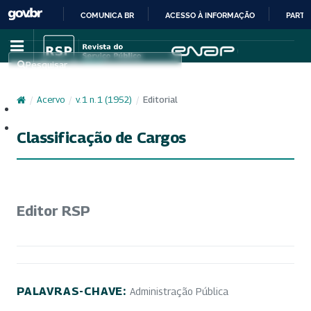
COMUNICA BR
ACESSO À INFORMAÇÃO
PARTI
IR
PARA
Pesquisar
O
CONTEÚDO
/
Acervo
/
v. 1 n. 1 (1952)
/
Editorial
Cadastro
Acesso
Classificação de Cargos
Editor RSP
PALAVRAS-CHAVE:
Administração Pública