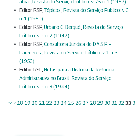
atual
,
Revista do Serviço Público: v. 75 n. 1 (1957)
Editor RSP,
Tópicos
,
Revista do Serviço Público: v. 3
n. 1 (1950)
Editor RSP,
Urbano C. Berquó
,
Revista do Serviço
Público: v. 2 n. 2 (1942)
Editor RSP,
Consultoria Jurídica do D.A.S.P. -
Pareceres
,
Revista do Serviço Público: v. 1 n. 3
(1953)
Editor RSP,
Notas para a História da Reforma
Administrativa no Brasil
,
Revista do Serviço
Público: v. 2 n. 3 (1944)
<<
<
18
19
20
21
22
23
24
25
26
27
28
29
30
31
32
33
3