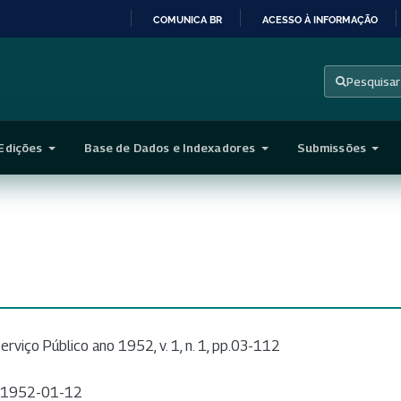
COMUNICA BR
ACESSO À INFORMAÇÃO
IR
PARA
Pesquisar
O
CONTEÚDO
Edições
Base de Dados e Indexadores
Submissões
erviço Público ano 1952, v. 1, n. 1, pp.03-112
1952-01-12