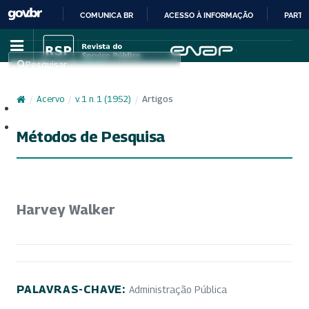
COMUNICA BR
ACESSO À INFORMAÇÃO
PARTI
IR
PARA
Pesquisar
O
CONTEÚDO
/
Acervo
/
v. 1 n. 1 (1952)
/
Artigos
Cadastro
Acesso
Métodos de Pesquisa
Harvey Walker
PALAVRAS-CHAVE:
Administração Pública