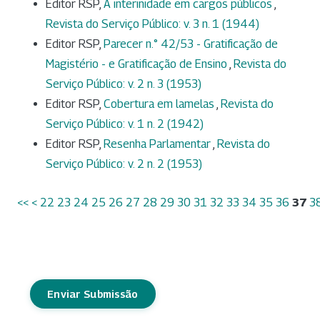
Editor RSP,
A interinidade em cargos públicos
,
Revista do Serviço Público: v. 3 n. 1 (1944)
Editor RSP,
Parecer n.° 42/53 - Gratificação de
Magistério - e Gratificação de Ensino
,
Revista do
Serviço Público: v. 2 n. 3 (1953)
Editor RSP,
Cobertura em lamelas
,
Revista do
Serviço Público: v. 1 n. 2 (1942)
Editor RSP,
Resenha Parlamentar
,
Revista do
Serviço Público: v. 2 n. 2 (1953)
<<
<
22
23
24
25
26
27
28
29
30
31
32
33
34
35
36
37
3
Enviar Submissão