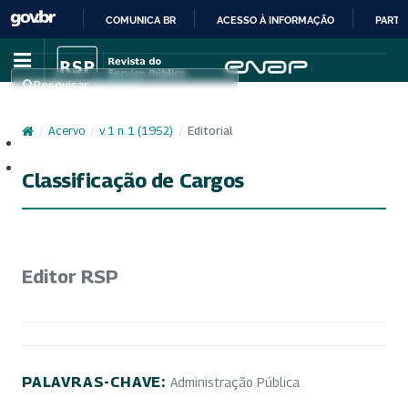
COMUNICA BR
ACESSO À INFORMAÇÃO
PARTI
IR
PARA
Pesquisar
O
CONTEÚDO
/
Acervo
/
v. 1 n. 1 (1952)
/
Editorial
Cadastro
Acesso
Classificação de Cargos
Editor RSP
PALAVRAS-CHAVE:
Administração Pública