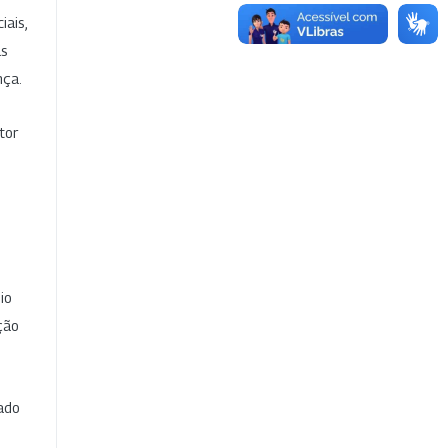
iais,
as
nça.
tor
io
ção
cado
e