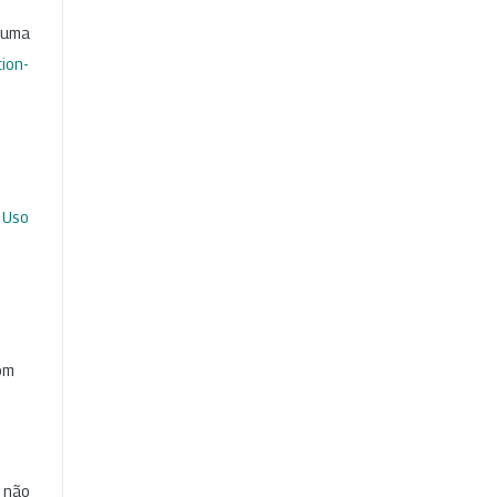
b uma
ion-
 Uso
com
e não