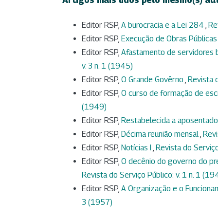
Editor RSP,
A burocracia e a Lei 284
,
Re
Editor RSP,
Execução de Obras Pública
Editor RSP,
Afastamento de servidores b
v. 3 n. 1 (1945)
Editor RSP,
O Grande Govêrno
,
Revista d
Editor RSP,
O curso de formação de esc
(1949)
Editor RSP,
Restabelecida a aposentado
Editor RSP,
Décima reunião mensal
,
Revi
Editor RSP,
Notícias I
,
Revista do Serviço
Editor RSP,
O decênio do governo do pre
Revista do Serviço Público: v. 1 n. 1 (19
Editor RSP,
A Organização e o Funciona
3 (1957)