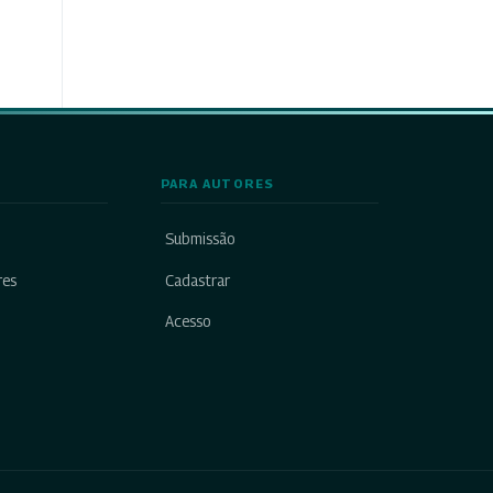
PARA AUTORES
Submissão
res
Cadastrar
Acesso