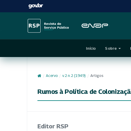
Início
Sobre
/
Acervo
/
v. 2 n. 2 (1949)
/
Artigos
Rumos à Política de Colonização
Editor RSP