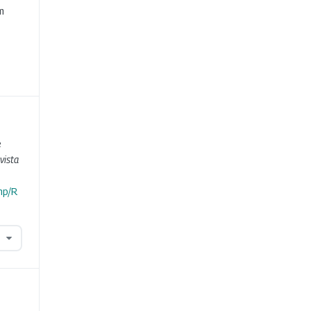
m
e
vista
hp/R