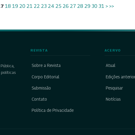
17
18
19
20
21
22
23
24
25
26
27
28
29
30
31
>
>>
REVISTA
ACERVO
Sobre a Revista
Atual
Pública,
políticas
Corpo Editorial
Edições anterio
Submissão
Pesquisar
Contato
Notícias
Política de Privacidade