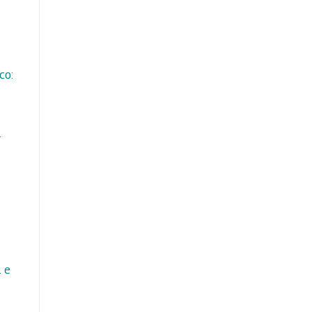
co:
2
2 e