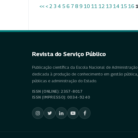
<<
<
2
3
4
5
6
7
8
9
10
11
12
13
14
15
16
Revista do Serviço Público
Publicação científica da Escola Nacional de Administração 
dedicada à produção de conhecimento em gestão pública, 
públicas e administração do Estado.
ISSN (ONLINE): 2357-8017
ISSN (IMPRESSO): 0034-9240