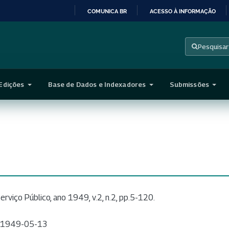
COMUNICA BR
ACESSO À INFORMAÇÃO
IR
PARA
Pesquisar
O
CONTEÚDO
Edições
Base de Dados e Indexadores
Submissões
erviço Público, ano 1949, v.2, n.2, pp.5-120.
1949-05-13