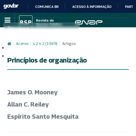
COMUNICA BR
ACESSO À INFORMAÇÃO
PARTI
IR
PARA
Pesquisar
O
CONTEÚDO
/
Acervo
/
v. 2 n. 2 (1949)
/
Artigos
Cadastro
Acesso
Princípios de organização
James O. Mooney
Allan C. Reiley
Espírito Santo Mesquita