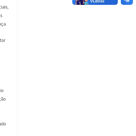
iais,
as
nça.
tor
io
ção
cado
e