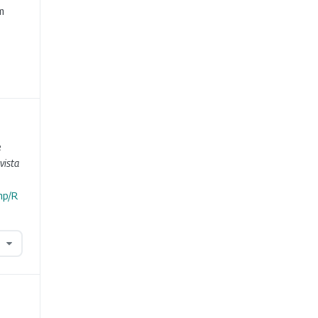
m
e
vista
hp/R