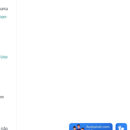
b uma
ion-
 Uso
com
e não