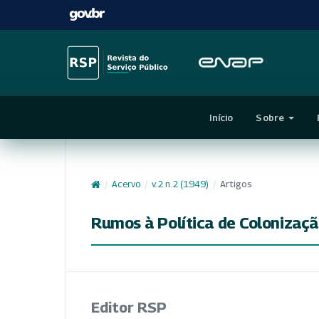
Início
Sobre
/
Acervo
/
v. 2 n. 2 (1949)
/
Artigos
Rumos à Política de Colonização
Editor RSP