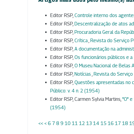
Editor RSP,
Controle interno dos agente
Editor RSP,
Descentralização de atos ad
Editor RSP,
Procuradoria Geral da Repúb
Editor RSP,
Crítica
,
Revista do Serviço Pú
Editor RSP,
A documentação na adminis
Editor RSP,
Os funcionários públicos e a
Editor RSP,
O Museu Nacional de Belas 
Editor RSP,
Notícias
,
Revista do Serviço 
Editor RSP,
Questões apresentadas no c
Público: v. 4 n. 2 (1954)
Editor RSP, Carmen Sylvia Martins,
"O" e
(1954)
<<
<
6
7
8
9
10
11
12
13
14
15
16
17
18
1