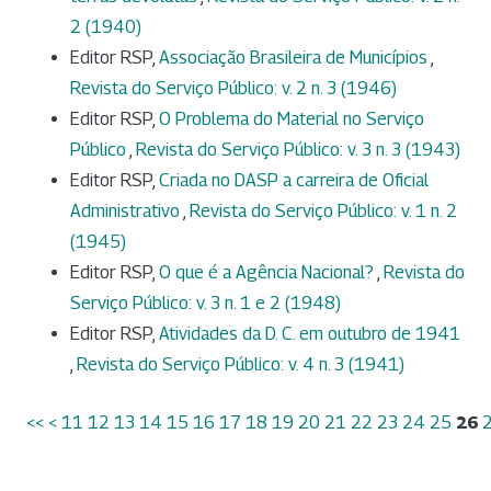
2 (1940)
Editor RSP,
Associação Brasileira de Municípios
,
Revista do Serviço Público: v. 2 n. 3 (1946)
Editor RSP,
O Problema do Material no Serviço
Público
,
Revista do Serviço Público: v. 3 n. 3 (1943)
Editor RSP,
Criada no DASP a carreira de Oficial
Administrativo
,
Revista do Serviço Público: v. 1 n. 2
(1945)
Editor RSP,
O que é a Agência Nacional?
,
Revista do
Serviço Público: v. 3 n. 1 e 2 (1948)
Editor RSP,
Atividades da D. C. em outubro de 1941
,
Revista do Serviço Público: v. 4 n. 3 (1941)
<<
<
11
12
13
14
15
16
17
18
19
20
21
22
23
24
25
26