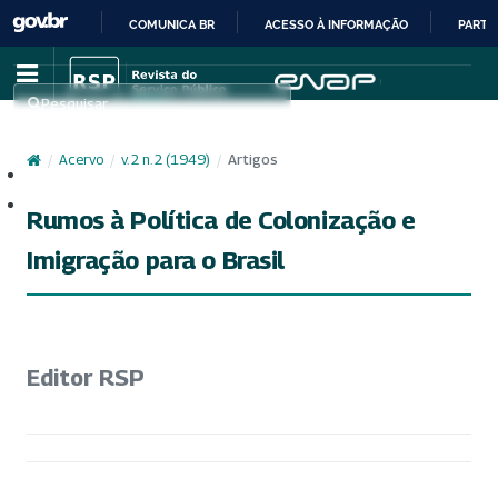
COMUNICA BR
ACESSO À INFORMAÇÃO
PARTI
IR
PARA
Pesquisar
O
CONTEÚDO
/
Acervo
/
v. 2 n. 2 (1949)
/
Artigos
Cadastro
Acesso
Rumos à Política de Colonização e
Imigração para o Brasil
Editor RSP