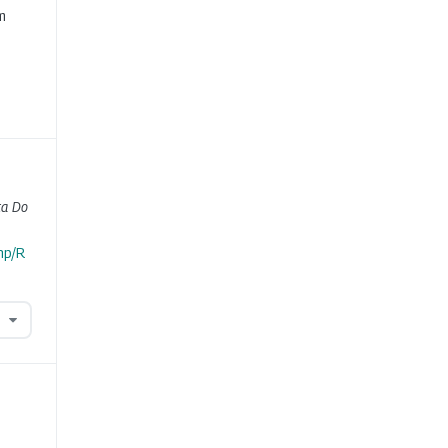
m
ta Do
hp/R