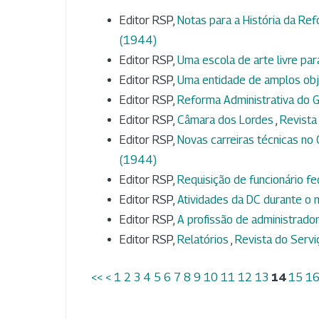
Editor RSP,
Notas para a História da Ref
(1944)
Editor RSP,
Uma escola de arte livre par
Editor RSP,
Uma entidade de amplos ob
Editor RSP,
Reforma Administrativa do 
Editor RSP,
Câmara dos Lordes
,
Revista 
Editor RSP,
Novas carreiras técnicas n
(1944)
Editor RSP,
Requisição de funcionário f
Editor RSP,
Atividades da DC durante 
Editor RSP,
A profissão de administrado
Editor RSP,
Relatórios
,
Revista do Serviç
<<
<
1
2
3
4
5
6
7
8
9
10
11
12
13
14
15
1