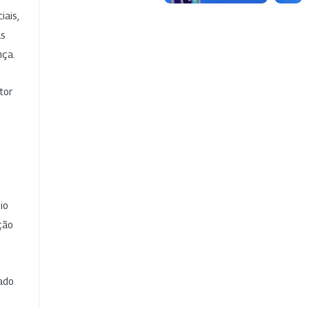
iais,
as
nça.
tor
io
ção
cado
e