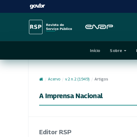
Início
Sobre
/
Acervo
/
v. 2 n. 2 (1949)
/
Artigos
A Imprensa Nacional
Editor RSP