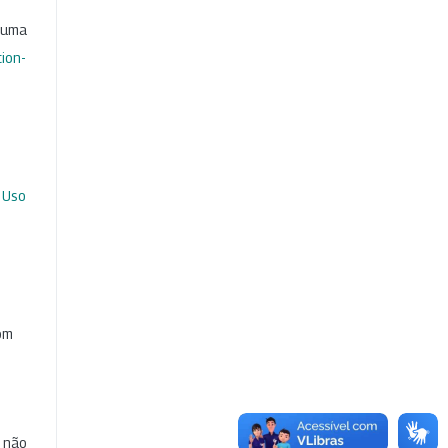
b uma
ion-
 Uso
com
e não