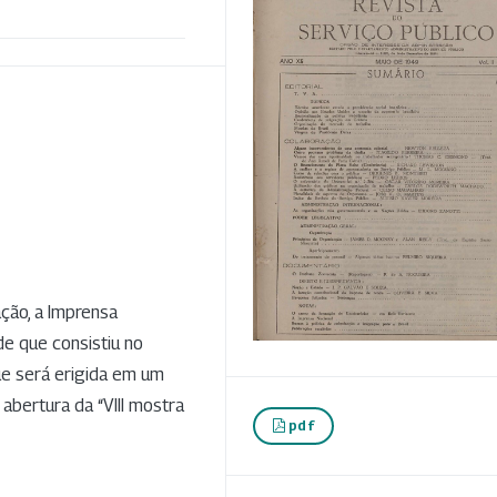
ção, a Imprensa
de que consistiu no
e será erigida em um
a abertura da “VIII mostra
pdf