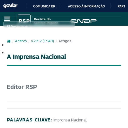
COMUNICA BR
ACESSO À INFORMAÇÃO
PARTI
IR
PARA
Pesquisar
O
CONTEÚDO
/
Acervo
/
v. 2 n. 2 (1949)
/
Artigos
Cadastro
Acesso
A Imprensa Nacional
Editor RSP
PALAVRAS-CHAVE:
Imprensa Nacional