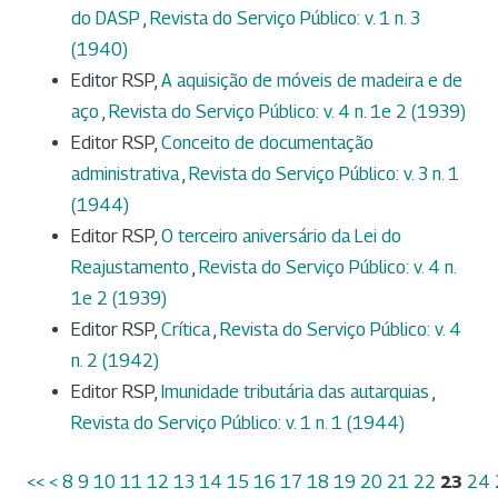
do DASP
,
Revista do Serviço Público: v. 1 n. 3
(1940)
Editor RSP,
A aquisição de móveis de madeira e de
aço
,
Revista do Serviço Público: v. 4 n. 1e 2 (1939)
Editor RSP,
Conceito de documentação
administrativa
,
Revista do Serviço Público: v. 3 n. 1
(1944)
Editor RSP,
O terceiro aniversário da Lei do
Reajustamento
,
Revista do Serviço Público: v. 4 n.
1e 2 (1939)
Editor RSP,
Crítica
,
Revista do Serviço Público: v. 4
n. 2 (1942)
Editor RSP,
Imunidade tributária das autarquias
,
Revista do Serviço Público: v. 1 n. 1 (1944)
<<
<
8
9
10
11
12
13
14
15
16
17
18
19
20
21
22
23
24