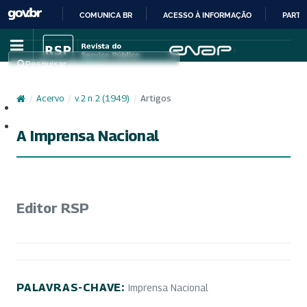
COMUNICA BR
ACESSO À INFORMAÇÃO
PARTI
IR
PARA
Pesquisar
O
CONTEÚDO
/
Acervo
/
v. 2 n. 2 (1949)
/
Artigos
Cadastro
Acesso
A Imprensa Nacional
Editor RSP
PALAVRAS-CHAVE:
Imprensa Nacional