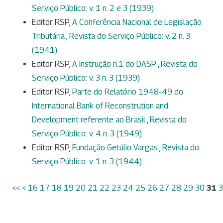
Serviço Público: v. 1 n. 2 e 3 (1939)
Editor RSP,
A Conferência Nacional de Legislação
Tributária
,
Revista do Serviço Público: v. 2 n. 3
(1941)
Editor RSP,
A Instrução n.1 do DASP
,
Revista do
Serviço Público: v. 3 n. 3 (1939)
Editor RSP,
Parte do Relatório 1948-49 do
International Bank of Reconstrution and
Development referente ao Brasil
,
Revista do
Serviço Público: v. 4 n. 3 (1949)
Editor RSP,
Fundação Getúlio Vargas
,
Revista do
Serviço Público: v. 1 n. 3 (1944)
<<
<
16
17
18
19
20
21
22
23
24
25
26
27
28
29
30
31