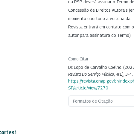
na RSP deverá assinar o Termo d
Concessão de Direitos Autorais (e
momento oportuno a editoria da
Revista entrará em contato com o
autor para assinatura do Termo).
Como Citar
Dr. Lopo de Carvalho Coelho. (2022
Revista Do Serviço Público
,
4
(1), 3-4.
https://revista.enap.gov.br/index.p
SP/article/view/7270
Formatos de Citação
tor(es)