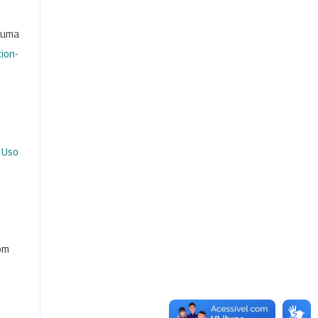
b uma
ion-
 Uso
com