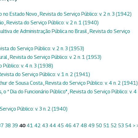
ão no Estado Novo
,
Revista do Serviço Público: v. 2 n. 3 (1942)
são
,
Revista do Serviço Público: v. 2 n. 1 (1940)
tiva de Administração Pública no Brasil
,
Revista do Serviço
ista do Serviço Público: v. 2 n. 3 (1953)
ural
,
Revista do Serviço Público: v. 2 n. 1 (1953)
 Público: v. 4 n. 3 (1938)
evista do Serviço Público: v. 1 n. 2 (1941)
rthur de Sousa Costa
,
Revista do Serviço Público: v. 4 n. 2 (1941)
 o “ Dia do Funcionário Público"
,
Revista do Serviço Público: v. 4 
Serviço Público: v. 3 n. 2 (1940)
37
38
39
40
41
42
43
44
45
46
47
48
49
50
51
52
53
54
>