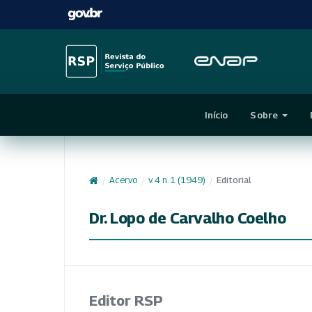
Início
Sobre
/
Acervo
/
v. 4 n. 1 (1949)
/
Editorial
Dr. Lopo de Carvalho Coelho
Editor RSP