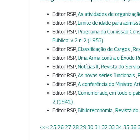
Editor RSP,
As atividades de organizaç
Editor RSP,
Limite de idade para admis
Editor RSP,
Programa da Comissão Consul
Público: v. 2 n. 2 (1953)
Editor RSP,
Classificação de Cargos
,
Rev
Editor RSP,
Uma Arma contra o Êxodo R
Editor RSP,
Notícias II
,
Revista do Serviço
Editor RSP,
As novas séries funcionais
,
R
Editor RSP,
A conferência do Ministro A
Editor RSP,
Comemorado, em todo o país,
2 (1941)
Editor RSP,
Biblioteconomia
,
Revista do 
<<
<
25
26
27
28
29
30
31
32
33
34
35
36