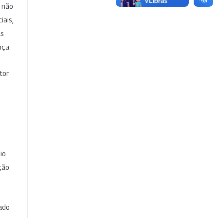
e não
iais,
as
nça.
tor
io
ção
cado