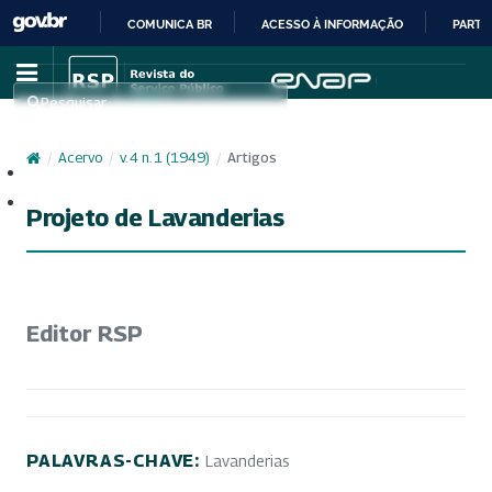
COMUNICA BR
ACESSO À INFORMAÇÃO
PARTI
IR
PARA
Pesquisar
O
CONTEÚDO
/
Acervo
/
v. 4 n. 1 (1949)
/
Artigos
Cadastro
Acesso
Projeto de Lavanderias
Editor RSP
PALAVRAS-CHAVE:
Lavanderias