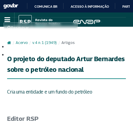
COMUNICA BR
ACESSO À INFORMAÇÃO
PARTI
IR
PARA
Pesquisar
O
CONTEÚDO
/
Acervo
/
v. 4 n. 1 (1949)
/
Artigos
Cadastro
Acesso
O projeto do deputado Artur Bernardes
sobre o petróleo nacional
Cria uma entidade e um fundo do petróleo
Editor RSP