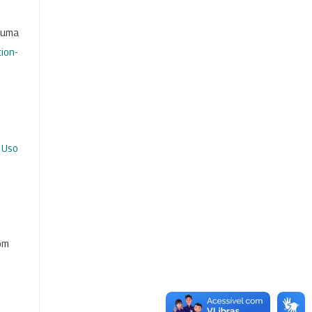
b uma
ion-
 Uso
com