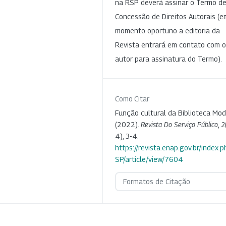
na RSP deverá assinar o Termo d
Concessão de Direitos Autorais (e
momento oportuno a editoria da
Revista entrará em contato com o
autor para assinatura do Termo).
Como Citar
Função cultural da Biblioteca Mod
(2022).
Revista Do Serviço Público
,
2
4), 3-4.
https://revista.enap.gov.br/index.p
SP/article/view/7604
Formatos de Citação