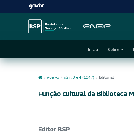
Início
Sobre
/
Acervo
/
v. 2 n. 3 e 4 (1947)
/
Editorial
Função cultural da Biblioteca 
Editor RSP