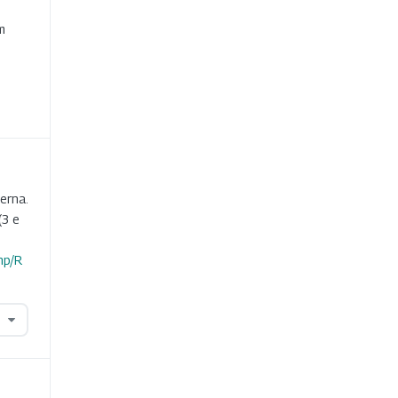
e
m
erna.
(3 e
hp/R