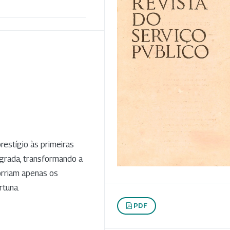
restígio às primeiras
rógrada, transformando a
corriam apenas os
rtuna.
PDF