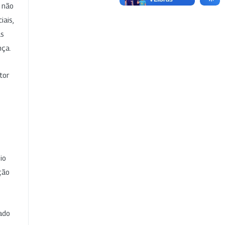
e não
iais,
as
nça.
tor
io
ção
cado