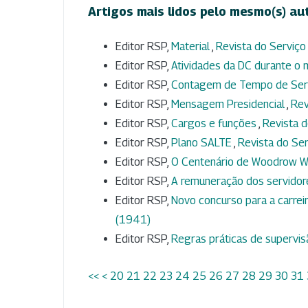
Artigos mais lidos pelo mesmo(s) au
Editor RSP,
Material
,
Revista do Serviço 
Editor RSP,
Atividades da DC durante o
Editor RSP,
Contagem de Tempo de Serv
Editor RSP,
Mensagem Presidencial
,
Rev
Editor RSP,
Cargos e funções
,
Revista d
Editor RSP,
Plano SALTE
,
Revista do Serv
Editor RSP,
O Centenário de Woodrow W
Editor RSP,
A remuneração dos servidores
Editor RSP,
Novo concurso para a carrei
(1941)
Editor RSP,
Regras práticas de supervi
<<
<
20
21
22
23
24
25
26
27
28
29
30
31