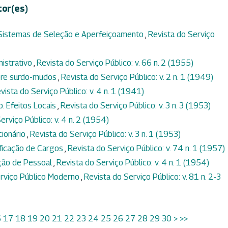
tor(es)
 Sistemas de Seleção e Aperfeiçoamento
,
Revista do Serviço
nistrativo
,
Revista do Serviço Público: v. 66 n. 2 (1955)
ôbre surdo-mudos
,
Revista do Serviço Público: v. 2 n. 1 (1949)
vista do Serviço Público: v. 4 n. 1 (1941)
. Efeitos Locais
,
Revista do Serviço Público: v. 3 n. 3 (1953)
erviço Público: v. 4 n. 2 (1954)
cionário
,
Revista do Serviço Público: v. 3 n. 1 (1953)
ificação de Cargos
,
Revista do Serviço Público: v. 74 n. 1 (1957)
ção de Pessoal
,
Revista do Serviço Público: v. 4 n. 1 (1954)
Serviço Público Moderno
,
Revista do Serviço Público: v. 81 n. 2-3
6
17
18
19
20
21
22
23
24
25
26
27
28
29
30
>
>>