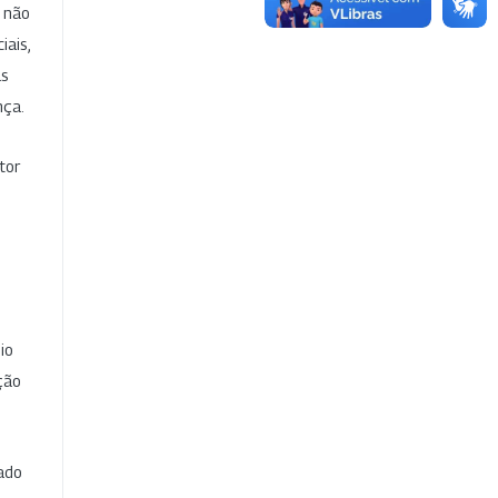
e não
iais,
as
nça.
tor
io
ção
cado