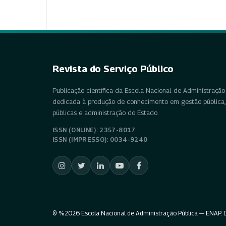
Revista do Serviço Público
Publicação científica da Escola Nacional de Administração 
dedicada à produção de conhecimento em gestão pública, 
públicas e administração do Estado.
ISSN (ONLINE): 2357-8017
ISSN (IMPRESSO): 0034-9240
© %2026 Escola Nacional de Administração Pública — ENAP. D