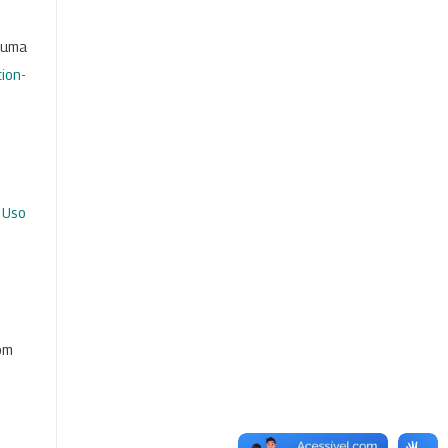
b uma
ion-
 Uso
com