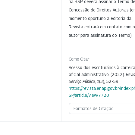
na RSP deverá assinar o Termo d
Concessão de Direitos Autorais (e
momento oportuno a editoria da
Revista entrará em contato com o
autor para assinatura do Termo).
Como Citar
Acesso dos escriturários à carreir
oficial administrativo. (2022).
Revi
Serviço Público
,
1
(3), 52-59.
https://revista.enap.gov.br/index.p
SP/article/view/7720
Formatos de Citação