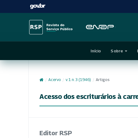
Início
Sobre
/
Acervo
/
v. 1 n. 3 (1946)
/
Artigos
Acesso dos escriturários à carre
Editor RSP