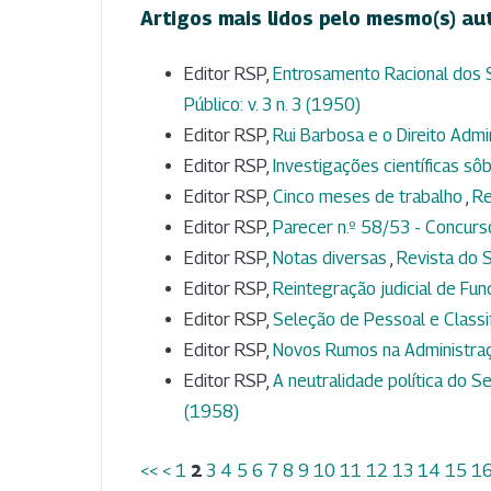
Artigos mais lidos pelo mesmo(s) au
Editor RSP,
Entrosamento Racional dos
Público: v. 3 n. 3 (1950)
Editor RSP,
Rui Barbosa e o Direito Admi
Editor RSP,
Investigações científicas s
Editor RSP,
Cinco meses de trabalho
,
Re
Editor RSP,
Parecer n.º 58/53 - Concurso
Editor RSP,
Notas diversas
,
Revista do S
Editor RSP,
Reintegração judicial de Fun
Editor RSP,
Seleção de Pessoal e Class
Editor RSP,
Novos Rumos na Administra
Editor RSP,
A neutralidade política do 
(1958)
<<
<
1
2
3
4
5
6
7
8
9
10
11
12
13
14
15
1