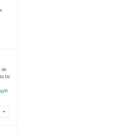
e
m
a de
sta Do
hp/R