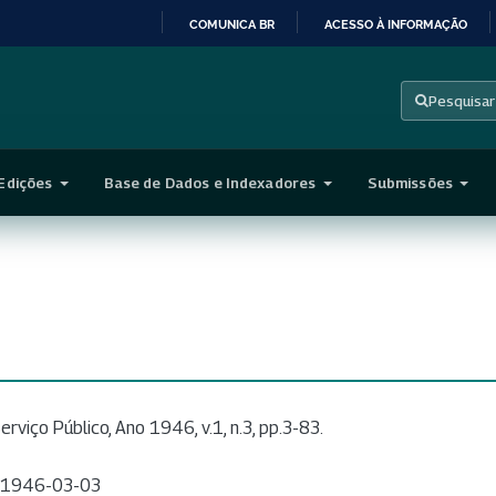
COMUNICA BR
ACESSO À INFORMAÇÃO
IR
PARA
Pesquisar
O
CONTEÚDO
Edições
Base de Dados e Indexadores
Submissões
erviço Público, Ano 1946, v.1, n.3, pp.3-83.
1946-03-03