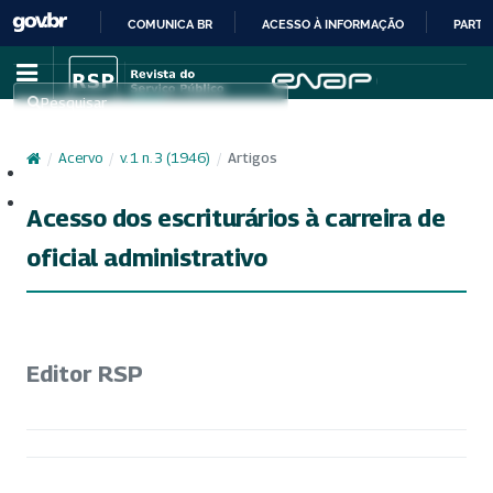
COMUNICA BR
ACESSO À INFORMAÇÃO
PARTI
IR
PARA
Pesquisar
O
CONTEÚDO
/
Acervo
/
v. 1 n. 3 (1946)
/
Artigos
Cadastro
Acesso
Acesso dos escriturários à carreira de
oficial administrativo
Editor RSP