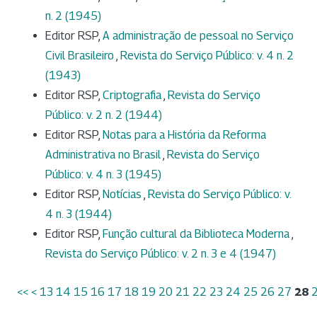
n. 2 (1945)
Editor RSP,
A administração de pessoal no Serviço
Civil Brasileiro
,
Revista do Serviço Público: v. 4 n. 2
(1943)
Editor RSP,
Criptografia
,
Revista do Serviço
Público: v. 2 n. 2 (1944)
Editor RSP,
Notas para a História da Reforma
Administrativa no Brasil
,
Revista do Serviço
Público: v. 4 n. 3 (1945)
Editor RSP,
Notícias
,
Revista do Serviço Público: v.
4 n. 3 (1944)
Editor RSP,
Função cultural da Biblioteca Moderna
,
Revista do Serviço Público: v. 2 n. 3 e 4 (1947)
<<
<
13
14
15
16
17
18
19
20
21
22
23
24
25
26
27
28