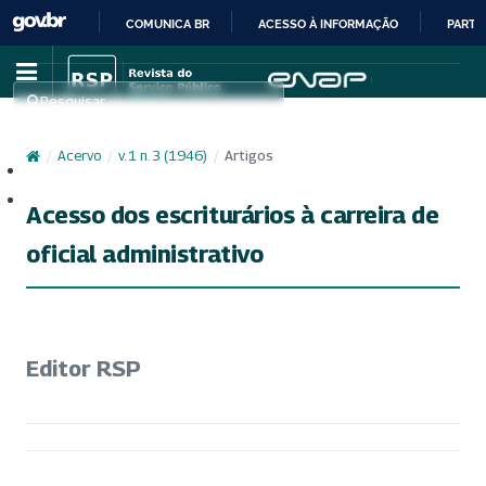
COMUNICA BR
ACESSO À INFORMAÇÃO
PARTI
IR
PARA
Pesquisar
O
CONTEÚDO
/
Acervo
/
v. 1 n. 3 (1946)
/
Artigos
Cadastro
Acesso
Acesso dos escriturários à carreira de
oficial administrativo
Editor RSP