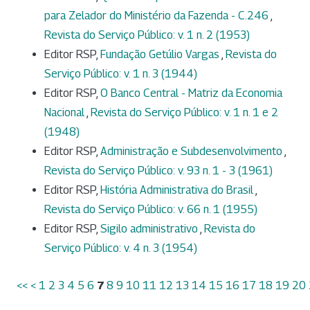
para Zelador do Ministério da Fazenda - C.246
,
Revista do Serviço Público: v. 1 n. 2 (1953)
Editor RSP,
Fundação Getúlio Vargas
,
Revista do
Serviço Público: v. 1 n. 3 (1944)
Editor RSP,
O Banco Central - Matriz da Economia
Nacional
,
Revista do Serviço Público: v. 1 n. 1 e 2
(1948)
Editor RSP,
Administração e Subdesenvolvimento
,
Revista do Serviço Público: v. 93 n. 1 - 3 (1961)
Editor RSP,
História Administrativa do Brasil
,
Revista do Serviço Público: v. 66 n. 1 (1955)
Editor RSP,
Sigilo administrativo
,
Revista do
Serviço Público: v. 4 n. 3 (1954)
<<
<
1
2
3
4
5
6
7
8
9
10
11
12
13
14
15
16
17
18
19
20