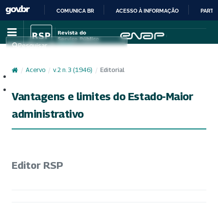
COMUNICA BR
ACESSO À INFORMAÇÃO
PARTI
IR
PARA
Pesquisar
O
CONTEÚDO
/
Acervo
/
v. 2 n. 3 (1946)
/
Editorial
Cadastro
Acesso
Vantagens e limites do Estado-Maior
administrativo
Editor RSP