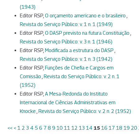
(1943)
Editor RSP,
O orçamento americano e o brasileiro
,
Revista do Serviço Público: v. 1 n. 1 (1949)
Editor RSP,
O DASP previsto na futura Constituição
,
Revista do Serviço Público: v. 3 n. 1 (1946)
Editor RSP,
Modificada a estrutura do DASP
,
Revista do Serviço Público: v. 1 n. 3 (1942)
Editor RSP,
Funções de Chefia e Cargos em
Comissão
,
Revista do Serviço Público: v. 2 n. 1
(1952)
Editor RSP,
A Mesa-Redonda do Instituto
Internacional de Ciências Administrativas em
Knocke
,
Revista do Serviço Público: v. 2 n. 2 (1952)
<<
<
1
2
3
4
5
6
7
8
9
10
11
12
13
14
15
16
17
18
19
20