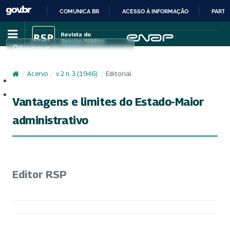
COMUNICA BR
ACESSO À INFORMAÇÃO
PARTI
IR
PARA
Pesquisar
O
CONTEÚDO
/
Acervo
/
v. 2 n. 3 (1946)
/
Editorial
Cadastro
Acesso
Vantagens e limites do Estado-Maior
administrativo
Editor RSP