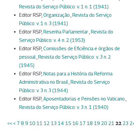
Revista do Serviço Público: v. 1 n. 1 (1941)
Editor RSP,
Organização
,
Revista do Serviço
Público: v. 1 n. 3 (1941)
Editor RSP,
Resenha Parlamentar
,
Revista do
Serviço Público: v. 4 n. 2 (1953)
Editor RSP,
Comissões de Eficiência e órgãos de
pessoal
,
Revista do Serviço Público: v. 3 n. 2
(1945)
Editor RSP,
Notas para a História da Reforma
Administrativa no Brasil
,
Revista do Serviço
Público: v. 3 n. 3 (1944)
Editor RSP,
Aposentadorias e Pensões no Vaticano
,
Revista do Serviço Público: v. 3 n. 1 (1940)
<<
<
7
8
9
10
11
12
13
14
15
16
17
18
19
20
21
22
23
2