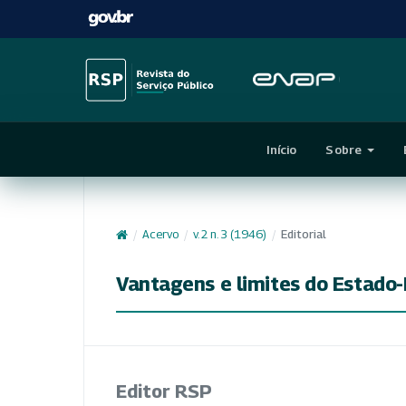
Início
Sobre
/
Acervo
/
v. 2 n. 3 (1946)
/
Editorial
Vantagens e limites do Estado-
Editor RSP