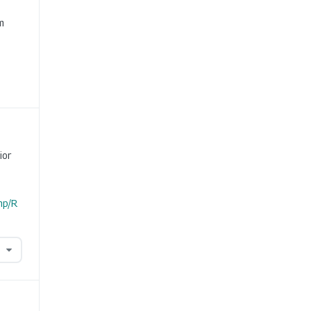
e
m
ior
hp/R