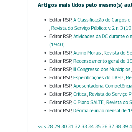
Artigos mais lidos pelo mesmo(s) au
Editor RSP,
A Classificação de Cargos e 
,
Revista do Serviço Público: v. 2 n. 3 (1
Editor RSP,
Atividades da DC durante 
(1940)
Editor RSP,
Aurino Morais
,
Revista do Ser
Editor RSP,
Recenseamento geral de 
Editor RSP,
III Congresso dos Municípios
Editor RSP,
Especificações do DASP
,
Re
Editor RSP,
Aposentadoria. Competência
Editor RSP,
Crítica
,
Revista do Serviço Pú
Editor RSP,
O Plano SALTE
,
Revista do S
Editor RSP,
Décima reunião mensal de 
<<
<
28
29
30
31
32
33
34
35
36
37
38
39