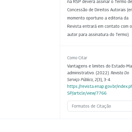
na RSP deverá assinar o Termo d
Concessão de Direitos Autorais (e
momento oportuno a editoria da
Revista entrará em contato com o
autor para assinatura do Termo).
Como Citar
Vantagens e limites do Estado-Ma
administrativo. (2022).
Revista Do
Serviço Público
,
2
(3), 3-4.
https://revista.enap.gov.br/index.p
SP/article/view/7766
Formatos de Citação