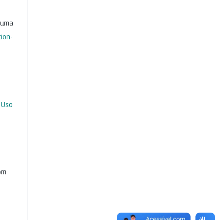
b uma
ion-
 Uso
com