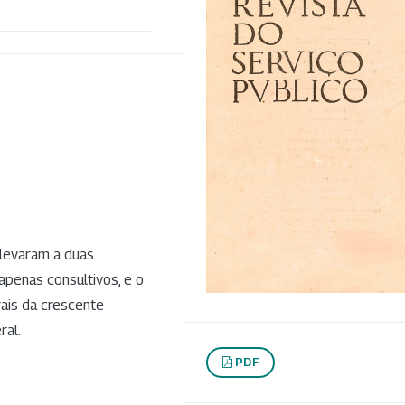
 levaram a duas
penas consultivos, e o
rais da crescente
ral.
PDF