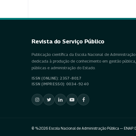
Revista do Serviço Público
Publicação científica da Escola Nacional de Administração 
dedicada à produção de conhecimento em gestão pública, 
públicas e administração do Estado.
ISSN (ONLINE): 2357-8017
ISSN (IMPRESSO): 0034-9240
© %2026 Escola Nacional de Administração Pública — ENAP. D