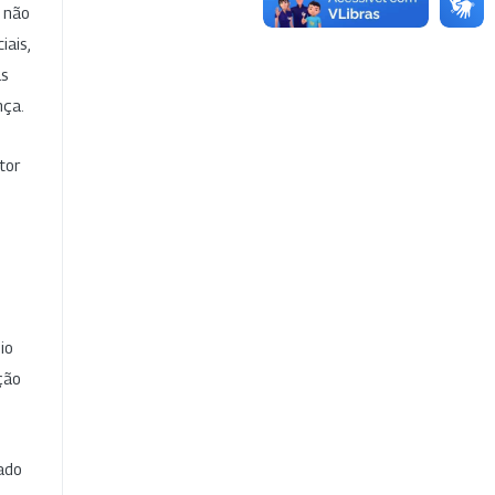
e não
iais,
as
nça.
tor
io
ção
cado