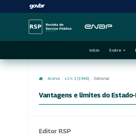
Início
Sobre
/
Acervo
/
v. 2 n. 3 (1946)
/
Editorial
Vantagens e limites do Estado-
Editor RSP