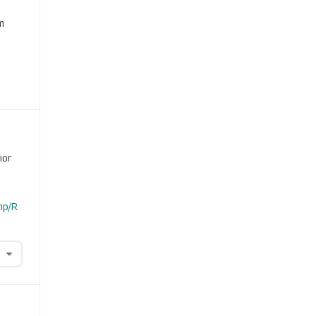
e
m
ior
hp/R