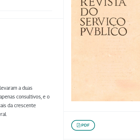
 levaram a duas
penas consultivos, e o
rais da crescente
ral.
PDF