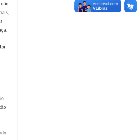
e não
iais,
as
nça.
tor
io
ção
cado