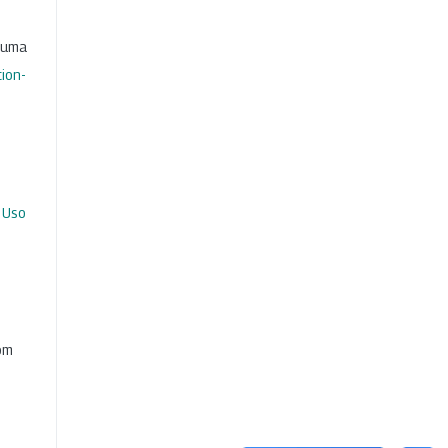
b uma
ion-
 Uso
com