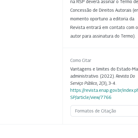
na RSP deverá assinar o Termo d
Concessão de Direitos Autorais (e
momento oportuno a editoria da
Revista entrará em contato com o
autor para assinatura do Termo).
Como Citar
Vantagens e limites do Estado-Ma
administrativo. (2022).
Revista Do
Serviço Público
,
2
(3), 3-4.
https://revista.enap.gov.br/index.p
SP/article/view/7766
Formatos de Citação