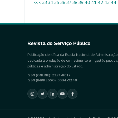
<<
<
33
34
35
36
37
38
39
40
41
42
43
44
Revista do Serviço Público
Publicação científica da Escola Nacional de Administração 
dedicada à produção de conhecimento em gestão pública, 
públicas e administração do Estado.
ISSN (ONLINE): 2357-8017
ISSN (IMPRESSO): 0034-9240