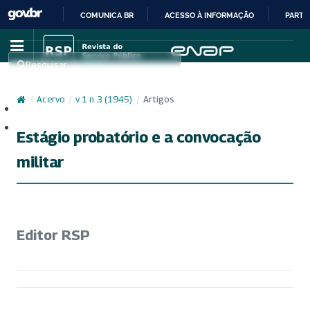
COMUNICA BR
ACESSO À INFORMAÇÃO
PARTI
IR
PARA
Pesquisar
O
CONTEÚDO
/
Acervo
/
v. 1 n. 3 (1945)
/
Artigos
Cadastro
Acesso
Estágio probatório e a convocação
militar
Editor RSP