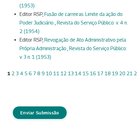
(1953)
Editor RSP,
Fusão de carreiras. Limite da ação do
Poder Judiciário.
,
Revista do Serviço Público: v. 4 n.
2 (1954)
Editor RSP,
Revogação de Ato Administrativo pela
Própria Administração
,
Revista do Serviço Público:
v. 3 n. 1 (1953)
1
2
3
4
5
6
7
8
9
10
11
12
13
14
15
16
17
18
19
20
21
2
Enviar Submissão