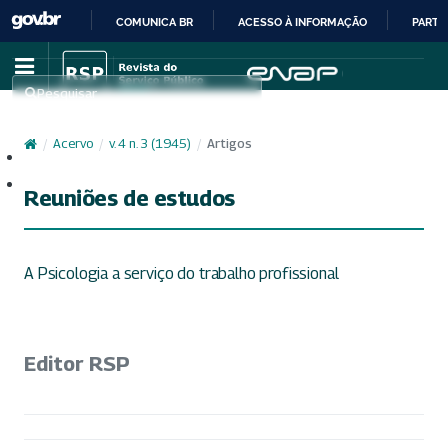
COMUNICA BR
ACESSO À INFORMAÇÃO
PARTI
IR
PARA
Pesquisar
O
CONTEÚDO
/
Acervo
/
v. 4 n. 3 (1945)
/
Artigos
Cadastro
Acesso
Reuniões de estudos
A Psicologia a serviço do trabalho profissional
Editor RSP