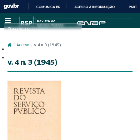
COMUNICA BR
ACESSO À INFORMAÇÃO
PARTI
IR
PARA
Pesquisar
O
CONTEÚDO
/
Acervo
/
v. 4 n. 3 (1945)
Cadastro
Acesso
v. 4 n. 3 (1945)