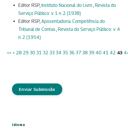
Editor RSP,
Instituto Nacional do Livro
,
Revista do
Serviço Público: v. 1 n. 2 (1938)
Editor RSP,
Aposentadoria. Competência do
Tribunal de Contas
,
Revista do Serviço Público: v. 4
n. 2 (1954)
<<
<
28
29
30
31
32
33
34
35
36
37
38
39
40
41
42
43
4
Enviar Submissão
Idioma