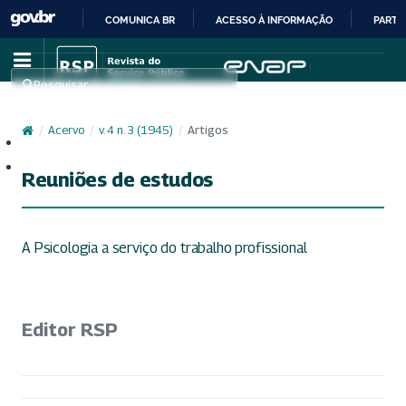
COMUNICA BR
ACESSO À INFORMAÇÃO
PARTI
IR
PARA
Pesquisar
O
CONTEÚDO
/
Acervo
/
v. 4 n. 3 (1945)
/
Artigos
Cadastro
Acesso
Reuniões de estudos
A Psicologia a serviço do trabalho profissional
Editor RSP