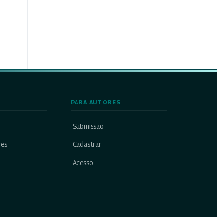
PARA AUTORES
Submissão
res
Cadastrar
Acesso