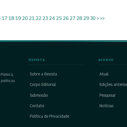
6
17
18
19
20
21
22
23
24
25
26
27
28
29
30
>
>>
REVISTA
ACERVO
Sobre a Revista
Atual
Pública,
políticas
Corpo Editorial
Edições anterio
Submissão
Pesquisar
Contato
Notícias
Política de Privacidade