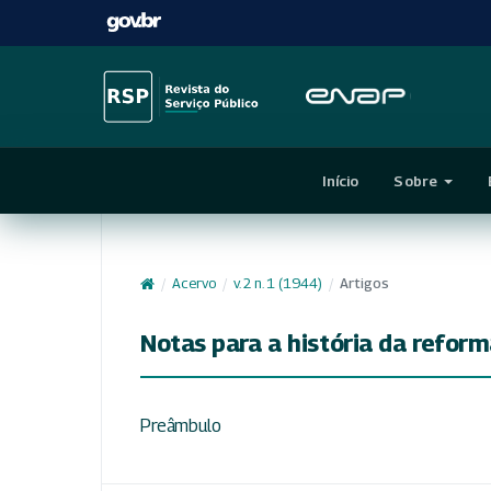
Início
Sobre
/
Acervo
/
v. 2 n. 1 (1944)
/
Artigos
Notas para a história da reform
Preâmbulo