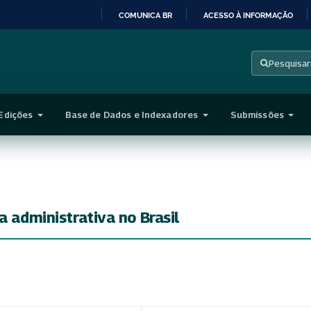
COMUNICA BR
ACESSO À INFORMAÇÃO
IR
PARA
Pesquisar
O
CONTEÚDO
Edições
Base de Dados e Indexadores
Submissões
a administrativa no Brasil