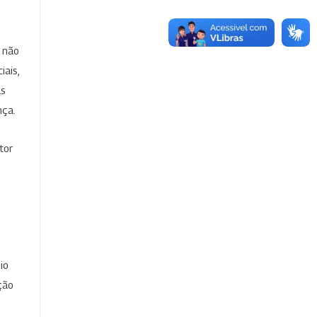
e não
iais,
as
nça.
tor
io
ção