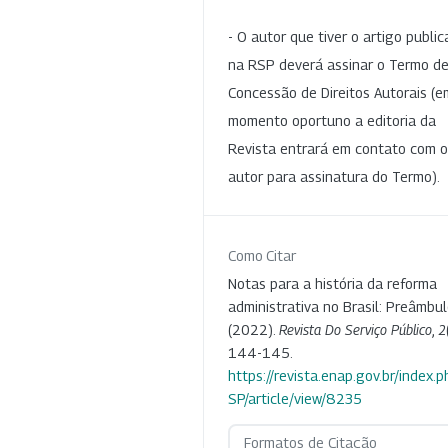
- O autor que tiver o artigo publi
na RSP deverá assinar o Termo d
Concessão de Direitos Autorais (e
momento oportuno a editoria da
Revista entrará em contato com o
autor para assinatura do Termo).
Como Citar
Notas para a história da reforma
administrativa no Brasil: Preâmbul
(2022).
Revista Do Serviço Público
,
2
144-145.
https://revista.enap.gov.br/index.p
SP/article/view/8235
Formatos de Citação