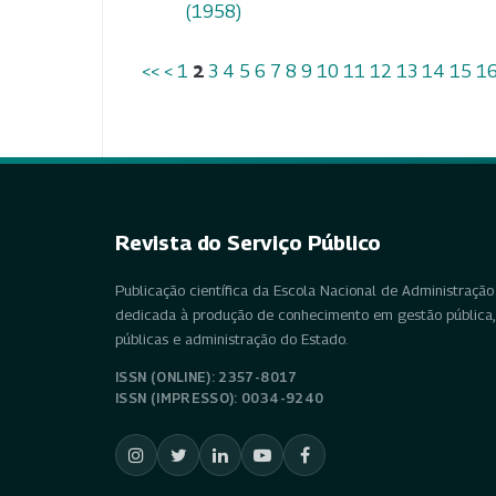
(1958)
<<
<
1
2
3
4
5
6
7
8
9
10
11
12
13
14
15
1
Revista do Serviço Público
Publicação científica da Escola Nacional de Administração 
dedicada à produção de conhecimento em gestão pública, 
públicas e administração do Estado.
ISSN (ONLINE): 2357-8017
ISSN (IMPRESSO): 0034-9240