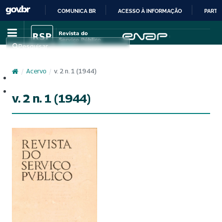
COMUNICA BR
ACESSO À INFORMAÇÃO
PARTI
IR
PARA
Pesquisar
O
CONTEÚDO
/
Acervo
/
v. 2 n. 1 (1944)
Cadastro
Acesso
v. 2 n. 1 (1944)