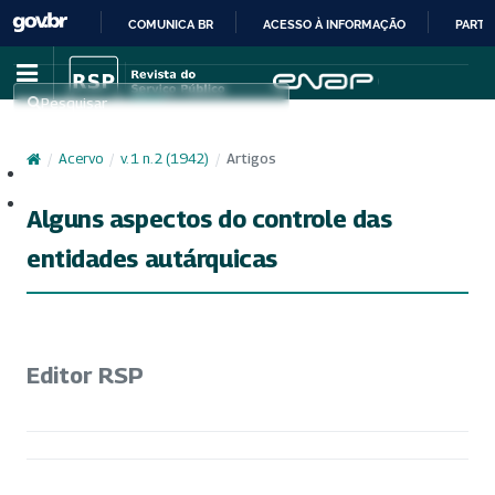
COMUNICA BR
ACESSO À INFORMAÇÃO
PARTI
IR
PARA
Pesquisar
O
CONTEÚDO
/
Acervo
/
v. 1 n. 2 (1942)
/
Artigos
Cadastro
Acesso
Alguns aspectos do controle das
entidades autárquicas
Editor RSP