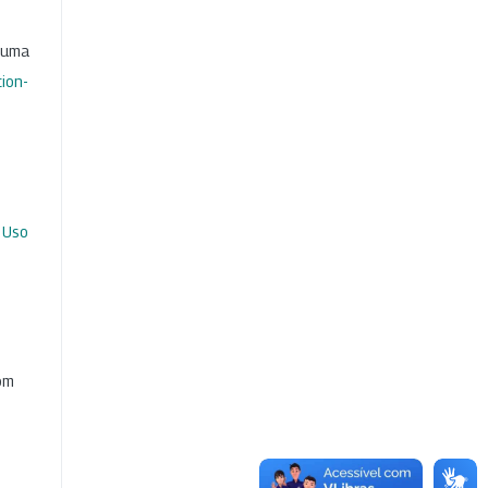
b uma
ion-
 Uso
com