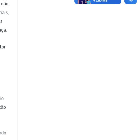
e não
iais,
as
nça.
tor
io
ção
cado