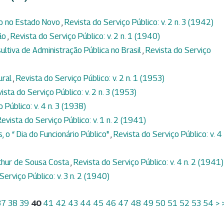
ão no Estado Novo
,
Revista do Serviço Público: v. 2 n. 3 (1942)
são
,
Revista do Serviço Público: v. 2 n. 1 (1940)
tiva de Administração Pública no Brasil
,
Revista do Serviço
ural
,
Revista do Serviço Público: v. 2 n. 1 (1953)
ista do Serviço Público: v. 2 n. 3 (1953)
 Público: v. 4 n. 3 (1938)
evista do Serviço Público: v. 1 n. 2 (1941)
 o “ Dia do Funcionário Público"
,
Revista do Serviço Público: v. 4 
rthur de Sousa Costa
,
Revista do Serviço Público: v. 4 n. 2 (1941)
Serviço Público: v. 3 n. 2 (1940)
37
38
39
40
41
42
43
44
45
46
47
48
49
50
51
52
53
54
>