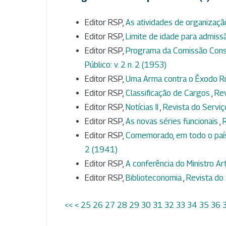
Editor RSP,
As atividades de organizaç
Editor RSP,
Limite de idade para admis
Editor RSP,
Programa da Comissão Consul
Público: v. 2 n. 2 (1953)
Editor RSP,
Uma Arma contra o Êxodo R
Editor RSP,
Classificação de Cargos
,
Rev
Editor RSP,
Notícias II
,
Revista do Serviço
Editor RSP,
As novas séries funcionais
,
R
Editor RSP,
Comemorado, em todo o país,
2 (1941)
Editor RSP,
A conferência do Ministro A
Editor RSP,
Biblioteconomia
,
Revista do 
<<
<
25
26
27
28
29
30
31
32
33
34
35
36