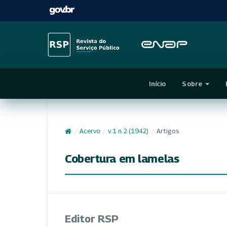
Início
Sobre
/
Acervo
/
v. 1 n. 2 (1942)
/
Artigos
Cobertura em lamelas
Editor RSP