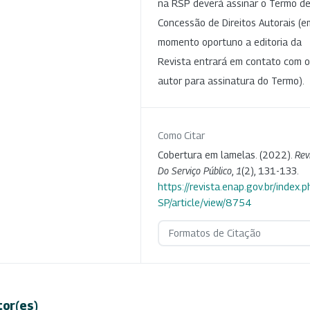
na RSP deverá assinar o Termo d
Concessão de Direitos Autorais (e
momento oportuno a editoria da
Revista entrará em contato com o
autor para assinatura do Termo).
Como Citar
Cobertura em lamelas. (2022).
Rev
Do Serviço Público
,
1
(2), 131-133.
https://revista.enap.gov.br/index.p
SP/article/view/8754
Formatos de Citação
tor(es)