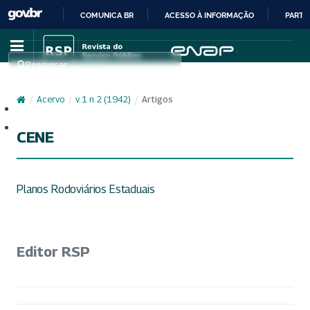
COMUNICA BR
ACESSO À INFORMAÇÃO
PARTI
IR
PARA
Pesquisar
O
CONTEÚDO
/
Acervo
/
v. 1 n. 2 (1942)
/
Artigos
Cadastro
Acesso
CENE
Planos Rodoviários Estaduais
Editor RSP