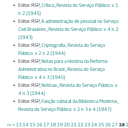
Editor RSP,
Crítica
,
Revista do Serviço Público: v. 1
n. 2 (1945)
Editor RSP,
A administração de pessoal no Serviço
Civil Brasileiro
,
Revista do Serviço Público: v. 4 n. 2
(1943)
Editor RSP,
Criptografia
,
Revista do Serviço
Público: v. 2 n. 2 (1944)
Editor RSP,
Notas para a História da Reforma
Administrativa no Brasil
,
Revista do Serviço
Público: v. 4 n. 3 (1945)
Editor RSP,
Notícias
,
Revista do Serviço Público: v.
4 n. 3 (1944)
Editor RSP,
Função cultural da Biblioteca Moderna
,
Revista do Serviço Público: v. 2 n. 3 e 4 (1947)
<<
<
13
14
15
16
17
18
19
20
21
22
23
24
25
26
27
28